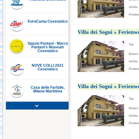
Größe
Positio
EuroCamp Cesenatico
C
Villa dei Sogni » Ferien
Spazio Pantani - Marco
Typ
Pantani's Museum
Cesenatico
Betten
Größe
NOVE COLLI 2021
Positio
Cesenatico
Villa dei Sogni » Ferien
Casa delle Farfalle,
Milano Marittima
Typ
Betten
Adriatic Golf Club
Cervia - Milano
Größe
Marittima
Positio
Mirabilandia Ravenna