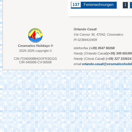
137
Ferienwohnungen
1
Aquafan Riccione
Orlando Casali
V.le Cavour 36, 47042, Cesenatico
Parco Oltremare -
Riccione
PI 02384410409
Cesenatico Holidays ®
telefon/fax
(+39) 0547 80268
2025-2026 copyright ©
Handy (Orlando Casali)
(+39) 349 69149
Fiabilandia Rimini
CIN IT040008B4OOFR3GGG
Handy (Cinzia Casali)
(+39) 327 310614
CIR 040008-CV-00008
email
orlando.casali@cesenaticoholi
Italia in Miniatura -
Rimini
Le Navi Acquarium -
Cattolica
Kanalhafen Cervia