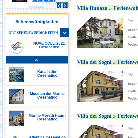
2026-08-10
2026-08-10
Italia in Miniatura -
Villa Bunaza » Ferienwo
Cervia Strand
Cervia Strand
Rimini
Typ
Sehenswürdigkeiten
Le Navi Acquarium -
Betten
Cattolica
ORT SEHENSWÜRDIGKEITEN
Größe
NOVE COLLI 2021
Positio
Cesenatico
Kanalhafen Cervia
Villa dei Sogni » Ferien
Kanalhafen
Typ
Cesenatico
Betten
Größe
Museum der Marine
Cesenatico
Positio
Villa dei Sogni » Ferien
Marino Moretti Haus -
Cesenatico
Typ
Atlantica Cesenatico
Betten