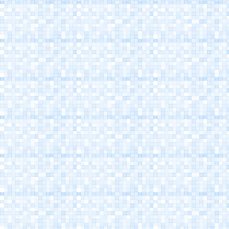
Kanalhafen
Cesenatico
Museum der Marine
Cesenatico
Marino Moretti Haus -
Cesenatico
Atlantica Cesenatico
EuroCamp Cesenatico
Spazio Pantani - Marco
Pantani's Museum
Cesenatico