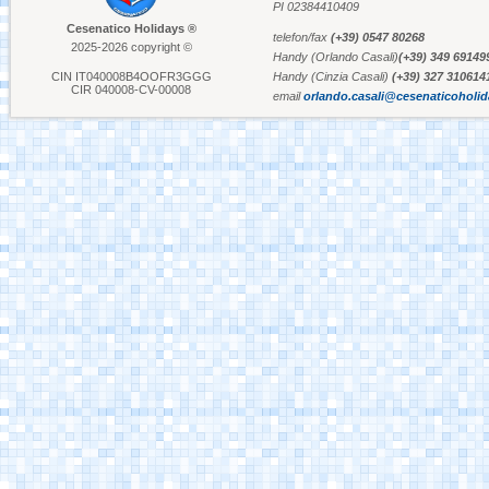
PI 02384410409
Cesenatico Holidays ®
telefon/fax
(+39) 0547 80268
2025-2026 copyright ©
Aquafan Riccione
Handy (Orlando Casali)
(+39) 349 69149
CIN IT040008B4OOFR3GGG
Handy (Cinzia Casali)
(+39) 327 310614
CIR 040008-CV-00008
email
orlando.casali@cesenaticoholi
Parco Oltremare -
Riccione
Fiabilandia Rimini
Italia in Miniatura -
Rimini
Le Navi Acquarium -
Cattolica
Kanalhafen Cervia