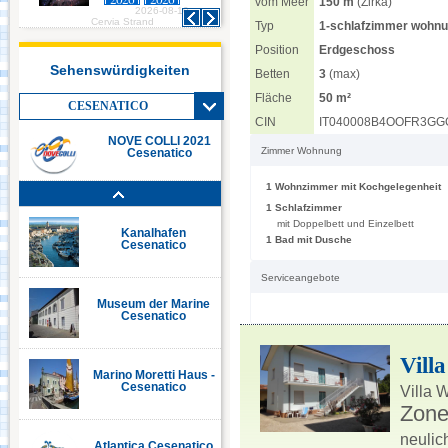
vom Meer
150 m
(Zirka)
2026-08-10
2026-08-10
Italia in Miniatura -
Cervia Strand
Cervia Strand
Typ
1-schlafzimmer wohn
Rimini
Position
Erdgeschoss
Sehenswürdigkeiten
Betten
3
(max)
Le Navi Acquarium -
Fläche
50 m²
Cattolica
CESENATICO
CIN
IT040008B4OOFR3GG
NOVE COLLI 2021
Zimmer Wohnung
Cesenatico
Kanalhafen Cervia
1 Wohnzimmer mit Kochgelegenheit
1 Schlafzimmer
mit Doppelbett und Einzelbett
Kanalhafen
1 Bad mit Dusche
Cesenatico
Serviceangebote
Museum der Marine
Cesenatico
Vill
Marino Moretti Haus -
Cesenatico
Villa 
Zon
neulic
Atlantica Cesenatico