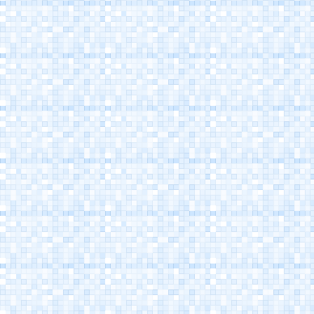
Kanalhafen
Cesenatico
Museum der Marine
Cesenatico
Marino Moretti Haus -
Cesenatico
Atlantica Cesenatico
EuroCamp Cesenatico
Spazio Pantani - Marco
Pantani's Museum
Cesenatico