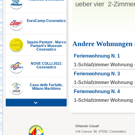
ueber vier 2-Zimme
EuroCamp Cesenatico
C
Andere Wohnungen in
Spazio Pantani - Marco
Pantani's Museum
Cesenatico
Ferienwohnung N. 1
NOVE COLLI 2021
1-Schlafzimmer Wohnung
Cesenatico
Ferienwohnung N. 3
1-Schlafzimmer Wohnung
Casa delle Farfalle,
Milano Marittima
Ferienwohnung N. 4
1-Schlafzimmer Wohnung
Adriatic Golf Club
Cervia - Milano
Marittima
Orlando Casali
Mirabilandia Ravenna
V.le Cavour 36, 47042, Cesenatico