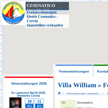
CESENATICO
HOLIDAYS
Casa delle Farfalle,
Ferienwohnungen
Milano Marittima
Hotels Cesenatico -
Cervia
Immobilien verkaufen
Adriatic Golf Club
Cervia - Milano
Marittima
Mirabilandia Ravenna
Aquafan Riccione
Ferienwohnungen
Konta
Parco Oltremare -
Riccione
Veranstaltungen 2026
Villa William » 
St. Lawrence Nacht 2026,
St. Lawrence Nacht 2026,
ferienwohnungen cesenatico
fireworks Cervia
Fiabilandia Rimini
fireworks Cervia
10
11
10
11
Ort
Cesenatico
AUG
AUG
AUG
AUG
2026
2026
2026
2026