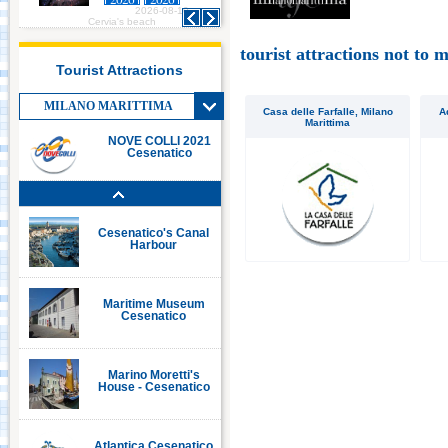
2026-08-10
2026-08-10
Italia in Miniatura -
Cervia's beach
Cervia's beach
Rimini
tourist attractions not to m
Tourist Attractions
Le Navi Acquarium -
Cattolica
MILANO MARITTIMA
Casa delle Farfalle, Milano
A
Marittima
NOVE COLLI 2021
Cesenatico
Cervia's Canal
Harbour
Cesenatico's Canal
Harbour
Maritime Museum
Cesenatico
Marino Moretti's
House - Cesenatico
Atlantica Cesenatico