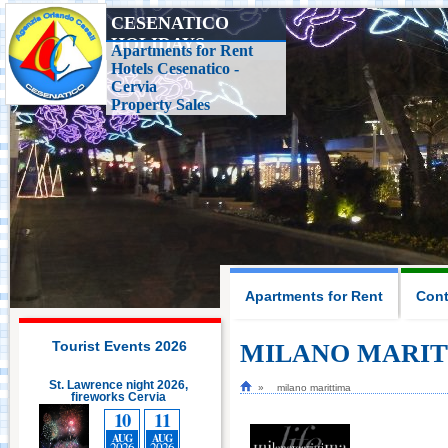
CESENATICO
HOLIDAYS
Casa delle Farfalle,
Apartments for Rent
Milano Marittima
Hotels Cesenatico -
Cervia
Property Sales
Adriatic Golf Club
Cervia - Milano
Marittima
Mirabilandia Ravenna
Aquafan Riccione
Apartments for Rent
Cont
Parco Oltremare -
Riccione
Tourist Events 2026
MILANO MARI
St. Lawrence night 2026,
St. Lawrence night 2026,
milano marittima
fireworks Cervia
Fiabilandia Rimini
fireworks Cervia
10
11
10
11
AUG
AUG
AUG
AUG
2026
2026
2026
2026