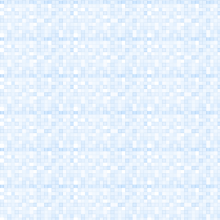
Cesenatico's Canal
Harbour
Maritime Museum
Cesenatico
Marino Moretti's
House - Cesenatico
Atlantica Cesenatico
EuroCamp Cesenatico
Spazio Pantani - Marco
Pantani's Museum
Cesenatico