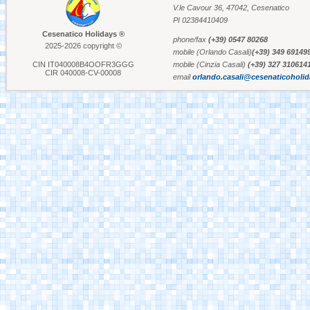
V.le Cavour 36, 47042, Cesenatico
PI 02384410409
Aquafan Riccione
Cesenatico Holidays ®
phone/fax
(+39) 0547 80268
2025-2026 copyright ©
mobile (Orlando Casali)
(+39) 349 69149
CIN IT040008B4OOFR3GGG
mobile (Cinzia Casali)
(+39) 327 310614
CIR 040008-CV-00008
email
orlando.casali@cesenaticoholi
Parco Oltremare -
Riccione
Fiabilandia Rimini
Italia in Miniatura -
Rimini
Le Navi Acquarium -
Cattolica
Cervia's Canal
Harbour