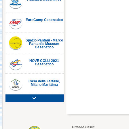
EuroCamp Cesenatico
C
Spazio Pantani - Marco
Pantani's Museum
Cesenatico
NOVE COLLI 2021
Cesenatico
Casa delle Farfalle,
Milano Marittima
Adriatic Golf Club
Cervia - Milano
Marittima
Mirabilandia Ravenna
Orlando Casali