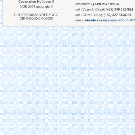
Cesenatico Holidays ®
telefono/fax
(+39) 0547 80268
2025-2026 copyright ©
cel. (Orlando Casali)
(+39) 349 6914991
Fiabilandia Rimini
CIN IT040008B4OOFR3GGG
cel. (Cinzia Casali)
(+39) 327 3106141
CIR 040008-CV-00008
email
orlando.casali@cesenaticoholi
Italia in Miniatura -
Rimini
Le Navi Acquario -
Cattolica
Porto Canale Cervia
Porto Canale
Cesenatico
Museo della Marineria
Cesenatico