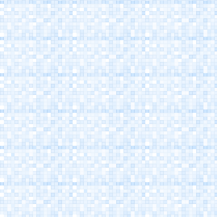
Casa Marino Moretti -
Cesenatico
Atlantica Cesenatico
EuroCamp Cesenatico
Spazio Pantani -
Museo Marco Pantani
Cesenatico