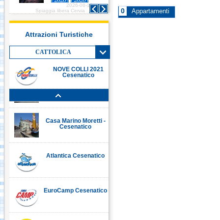
2026-08-10
Porto Canale Cervia
0
Spiaggia libera Cervia
Appartamenti
Attrazioni Turistiche
Porto Canale
Cesenatico
CATTOLICA
NOVE COLLI 2021
Cesenatico
Museo della Marineria
Cesenatico
Casa Marino Moretti -
Cesenatico
Atlantica Cesenatico
EuroCamp Cesenatico
Spazio Pantani -