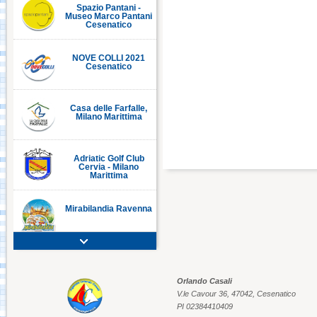
Museo Marco Pantani
Cesenatico
NOVE COLLI 2021
Cesenatico
CESENATICO
C
Casa delle Farfalle,
Milano Marittima
Villa Irene
Adriatic Golf Club
Cervia - Milano
Marittima
Mirabilandia Ravenna
Aquafan Riccione
Orlando Casali
V.le Cavour 36, 47042, Cesenatico
Parco Oltremare -
PI 02384410409
Riccione