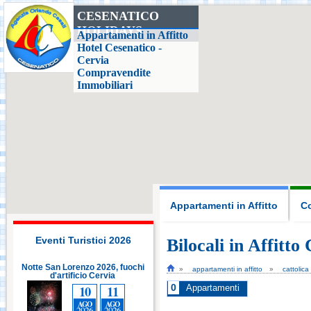
CESENATICO
HOLIDAYS
Mirabilandia Ravenna
Appartamenti in Affitto
Hotel Cesenatico -
Cervia
Compravendite
Aquafan Riccione
Immobiliari
Parco Oltremare -
Riccione
Fiabilandia Rimini
Appartamenti in Affitto
Co
Italia in Miniatura -
Rimini
Eventi Turistici 2026
Bilocali in Affitto
i
Notte San Lorenzo 2026, fuochi
appartamenti in affitto
cattolica
d'artificio Cervia
Le Navi Acquario -
Cattolica
10
11
0
Appartamenti
AGO
AGO
2026
2026