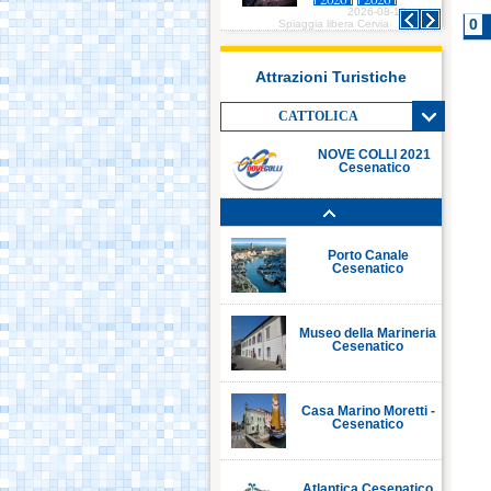
2026-08-10
2026-08-10
Italia in Miniatura -
0
Spiaggia libera Cervia
Spiaggia libera Cervia
Rimini
Attrazioni Turistiche
Le Navi Acquario -
Cattolica
CATTOLICA
NOVE COLLI 2021
Cesenatico
Porto Canale Cervia
Porto Canale
Cesenatico
Museo della Marineria
Cesenatico
Casa Marino Moretti -
Cesenatico
Atlantica Cesenatico