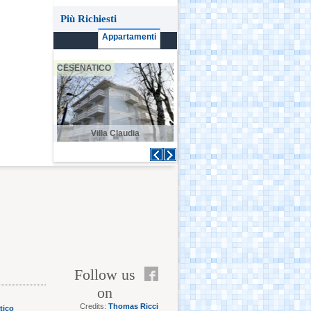
Più Richiesti
Appartamenti
CESENATICO
CESENATICO
C
 Sogni
Villa Claudia
Casa Menotti
Follow us
on
Credits:
Thomas Ricci
tico