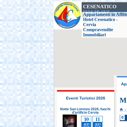
CESENATICO
HOLIDAYS
Casa delle Farfalle,
Appartamenti in Affitt
Milano Marittima
Hotel Cesenatico -
Cervia
Compravendite
Adriatic Golf Club
Immobiliari
Cervia - Milano
Marittima
Mirabilandia Ravenna
Aquafan Riccione
App
Parco Oltremare -
Riccione
Eventi Turistici 2026
Mo
Notte San Lorenzo 2026, fuochi
Notte San Lorenzo 2026, fuochi
Notte
d'artificio Cervia
d'artificio Cervia
Fiabilandia Rimini
10
11
10
11
0
AGO
AGO
AGO
AGO
2026
2026
2026
2026