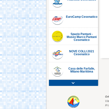
EuroCamp Cesenatico
Spazio Pantani -
Museo Marco Pantani
Cesenatico
NOVE COLLI 2021
Cesenatico
Casa delle Farfalle,
Milano Marittima
Adriatic Golf Club
Cervia - Milano
Marittima
Or
V.l
Mirabilandia Ravenna
PI