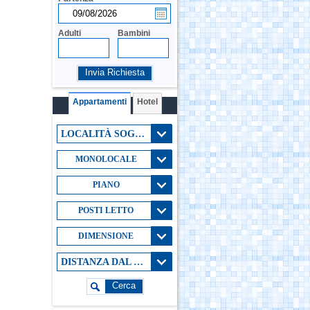
Adulti
Bambini
Invia Richiesta
Appartamenti
Hotel
LOCALITÀ SOGGIORNO
MONOLOCALE
PIANO
POSTI LETTO
DIMENSIONE
DISTANZA DAL MARE
Cerca