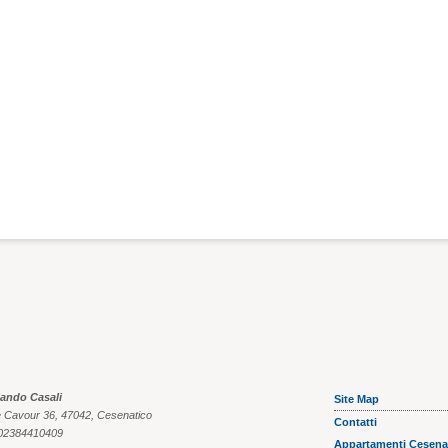
CESENATICO
CESENATICO
Villa Irene
Villa dei
lando Casali
Site Map
e Cavour 36, 47042, Cesenatico
Contatti
 02384410409
Appartamenti Cesena