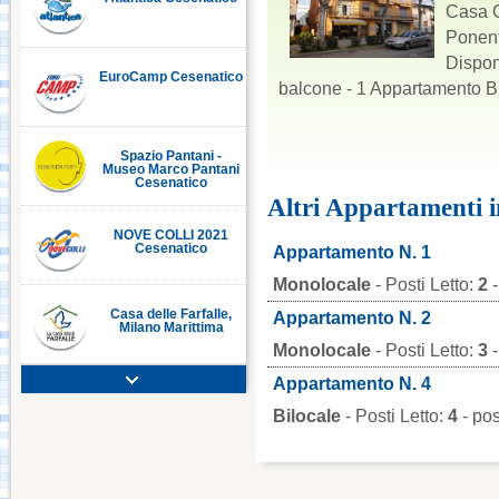
Casa C
Ponent
Dispon
EuroCamp Cesenatico
balcone - 1 Appartamento B
C
Spazio Pantani -
Museo Marco Pantani
Cesenatico
Altri Appartamenti 
NOVE COLLI 2021
Cesenatico
Appartamento N. 1
Monolocale
- Posti Letto:
2
-
Casa delle Farfalle,
Appartamento N. 2
Milano Marittima
Monolocale
- Posti Letto:
3
-
Appartamento N. 4
Adriatic Golf Club
Cervia - Milano
Bilocale
- Posti Letto:
4
- po
Marittima
Mirabilandia Ravenna