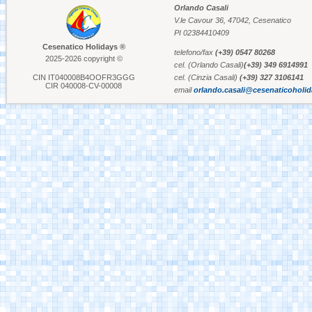
Orlando Casali
V.le Cavour 36, 47042, Cesenatico
Aquafan Riccione
PI 02384410409
Cesenatico Holidays ®
telefono/fax
(+39) 0547 80268
2025-2026 copyright ©
cel. (Orlando Casali)
(+39) 349 6914991
CIN IT040008B4OOFR3GGG
cel. (Cinzia Casali)
(+39) 327 3106141
Parco Oltremare -
CIR 040008-CV-00008
email
orlando.casali@cesenaticoholi
Riccione
Fiabilandia Rimini
Italia in Miniatura -
Rimini
Le Navi Acquario -
Cattolica
Porto Canale Cervia