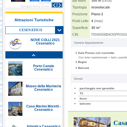
dal Mare
300 m
(circa)
2026-08-10
2026-08-10
Italia in Miniatura -
Spiaggia libera Cervia
Spiaggia libera Cervia
Tipologia
monolocale
Rimini
Posizione
Piano 2
Attrazioni Turistiche
Posti Letto
4
(max)
Le Navi Acquario -
Superficie
40 m²
Cattolica
CESENATICO
CIN
IT040008B4OOFR3G
NOVE COLLI 2021
Camere Appartamento
Cesenatico
Porto Canale Cervia
1 Sala Pranzo con cucinotto
Con letto matrimoniale + letto castell
1 Bagno
Porto Canale
1 Balcone
Cesenatico
Servizi
Museo della Marineria
parcheggio non garantito
Cesenatico
TV
forno
balcone
Casa Marino Moretti -
Cesenatico
Casa
Atlantica Cesenatico