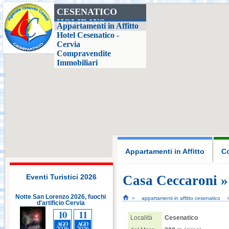
CESENATICO
HOLIDAYS
Casa delle Farfalle,
Appartamenti in Affitto
Milano Marittima
Hotel Cesenatico -
Cervia
Compravendite
Adriatic Golf Club
Immobiliari
Cervia - Milano
Marittima
Mirabilandia Ravenna
Aquafan Riccione
Appartamenti in Affitto
Co
Parco Oltremare -
Riccione
Eventi Turistici 2026
Casa Ceccaroni »
i
Notte San Lorenzo 2026, fuochi
Notte San Lorenzo 2026, fuochi
appartamenti in affitto cesenatico
d'artificio Cervia
Fiabilandia Rimini
d'artificio Cervia
10
11
10
11
Località
Cesenatico
AGO
AGO
AGO
AGO
2026
2026
2026
2026