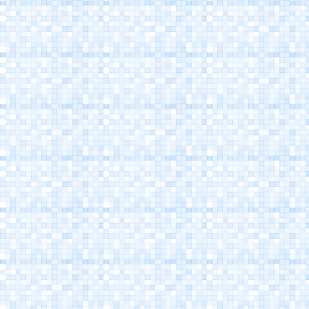
Porto Canale
Cesenatico
Museo della Marineria
Cesenatico
Casa Marino Moretti -
Cesenatico
Atlantica Cesenatico
EuroCamp Cesenatico
Spazio Pantani -
Museo Marco Pantani
Cesenatico