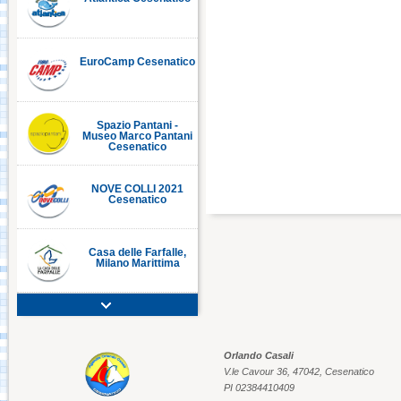
EuroCamp Cesenatico
C
Spazio Pantani -
Museo Marco Pantani
Cesenatico
NOVE COLLI 2021
Cesenatico
Casa delle Farfalle,
Milano Marittima
Adriatic Golf Club
Cervia - Milano
Marittima
Orlando Casali
V.le Cavour 36, 47042, Cesenatico
Mirabilandia Ravenna
PI 02384410409