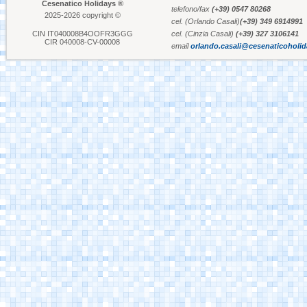
Cesenatico Holidays ®
telefono/fax
(+39) 0547 80268
2025-2026 copyright ©
cel. (Orlando Casali)
(+39) 349 6914991
Aquafan Riccione
CIN IT040008B4OOFR3GGG
cel. (Cinzia Casali)
(+39) 327 3106141
CIR 040008-CV-00008
email
orlando.casali@cesenaticoholi
Parco Oltremare -
Riccione
Fiabilandia Rimini
Italia in Miniatura -
Rimini
Le Navi Acquario -
Cattolica
Porto Canale Cervia