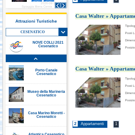
2026-08-10
2026-08-10
Italia in Miniatura -
Spiaggia libera Cervia
Spiaggia libera Cervia
Rimini
Casa Walter » Appartame
Attrazioni Turistiche
Tipolog
Le Navi Acquario -
Cattolica
CESENATICO
Posti L
Dimens
NOVE COLLI 2021
Cesenatico
Posizi
Porto Canale Cervia
Casa Walter » Appartame
Porto Canale
Cesenatico
Tipolog
Posti L
Museo della Marineria
Dimens
Cesenatico
Posizi
Casa Marino Moretti -
Cesenatico
2
Appartamenti
1
Atlantica Cesenatico