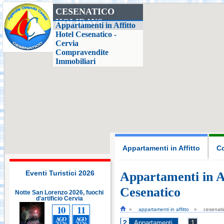
CESENATICO
HOLIDAYS
Casa delle Farfalle,
Appartamenti in Affitto
Milano Marittima
Hotel Cesenatico -
Cervia
Compravendite
Adriatic Golf Club
Immobiliari
Cervia - Milano
Marittima
Mirabilandia Ravenna
Aquafan Riccione
Appartamenti in Affitto
Co
Parco Oltremare -
Riccione
Eventi Turistici 2026
Appartamenti in A
Cesenatico
i
Notte San Lorenzo 2026, fuochi
Notte San Lorenzo 2026, fuochi
d'artificio Cervia
Fiabilandia Rimini
d'artificio Cervia
10
11
10
11
appartamenti in affitto
cesenati
AGO
AGO
AGO
AGO
2
2026
2026
2026
2026
Appartamenti
1