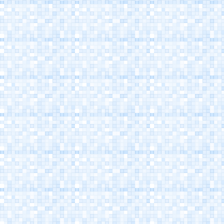
Porto Canale
Cesenatico
Museo della Marineria
Cesenatico
Casa Marino Moretti -
Cesenatico
Atlantica Cesenatico
EuroCamp Cesenatico
Spazio Pantani -
Museo Marco Pantani
Cesenatico