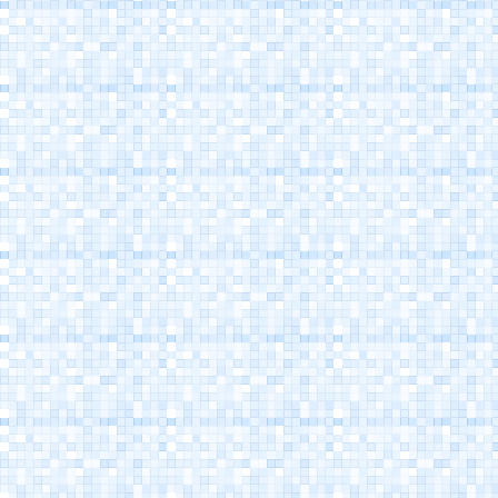
Porto Canale
Cesenatico
Museo della Marineria
Cesenatico
Casa Marino Moretti -
Cesenatico
Atlantica Cesenatico
EuroCamp Cesenatico
Spazio Pantani -
Museo Marco Pantani
Cesenatico