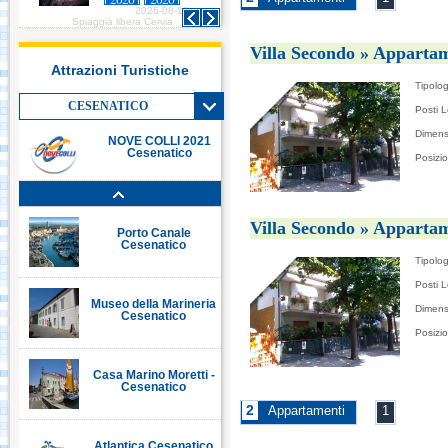
2026-08-10
2026-08-10
Italia in Miniatura -
Spiaggia libera Cervia
Spiaggia libera Cervia
Rimini
Villa Secondo » Appartam
Attrazioni Turistiche
Tipolog
Le Navi Acquario -
Cattolica
CESENATICO
Posti L
Dimens
NOVE COLLI 2021
Cesenatico
Posizi
Porto Canale Cervia
Villa Secondo » Appartam
Porto Canale
Cesenatico
Tipolog
Posti L
Museo della Marineria
Dimens
Cesenatico
Posizi
Casa Marino Moretti -
Cesenatico
2
Appartamenti
1
Atlantica Cesenatico