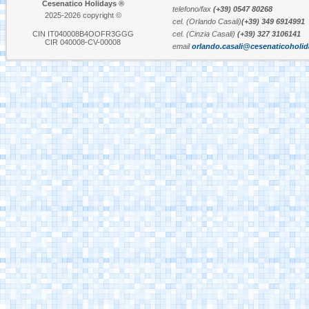
Cesenatico Holidays ®
telefono/fax
(+39) 0547 80268
2025-2026 copyright ©
cel. (Orlando Casali)
(+39) 349 6914991
Aquafan Riccione
CIN IT040008B4OOFR3GGG
cel. (Cinzia Casali)
(+39) 327 3106141
CIR 040008-CV-00008
email
orlando.casali@cesenaticoholi
Parco Oltremare -
Riccione
Fiabilandia Rimini
Italia in Miniatura -
Rimini
Le Navi Acquario -
Cattolica
Porto Canale Cervia