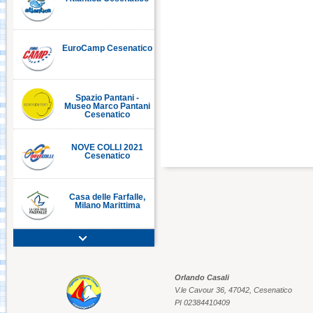
EuroCamp Cesenatico
C
Spazio Pantani -
Museo Marco Pantani
Cesenatico
NOVE COLLI 2021
Cesenatico
Casa delle Farfalle,
Milano Marittima
Adriatic Golf Club
Cervia - Milano
Marittima
Orlando Casali
V.le Cavour 36, 47042, Cesenatico
Mirabilandia Ravenna
PI 02384410409