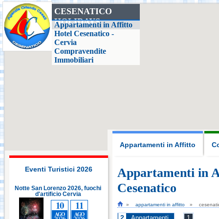
CESENATICO
HOLIDAYS
Casa delle Farfalle,
Appartamenti in Affitto
Milano Marittima
Hotel Cesenatico -
Cervia
Compravendite
Adriatic Golf Club
Immobiliari
Cervia - Milano
Marittima
Mirabilandia Ravenna
Aquafan Riccione
Appartamenti in Affitto
Co
Parco Oltremare -
Riccione
Eventi Turistici 2026
Appartamenti in Af
Cesenatico
e San Lorenzo 2026, fuochi
Notte San Lorenzo 2026, fuochi
d'artificio Cervia
Fiabilandia Rimini
d'artificio Cervia
10
11
10
11
appartamenti in affitto
cesenati
AGO
AGO
AGO
AGO
2
2026
2026
2026
2026
Appartamenti
1