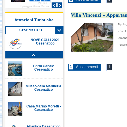
2026-08-10
2026-08-10
Italia in Miniatura -
Spiaggia libera Cervia
Spiaggia libera Cervia
Rimini
Villa Vincenzi » Apparta
Attrazioni Turistiche
Tipolog
Le Navi Acquario -
Cattolica
CESENATICO
Posti L
Dimens
NOVE COLLI 2021
Cesenatico
Posizi
Porto Canale Cervia
Porto Canale
1
Appartamenti
1
Cesenatico
Museo della Marineria
Cesenatico
Casa Marino Moretti -
Cesenatico
Atlantica Cesenatico