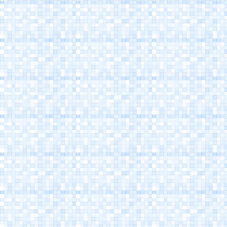
Porto Canale
Cesenatico
Museo della Marineria
Cesenatico
Casa Marino Moretti -
Cesenatico
Atlantica Cesenatico
EuroCamp Cesenatico
Spazio Pantani -
Museo Marco Pantani
Cesenatico