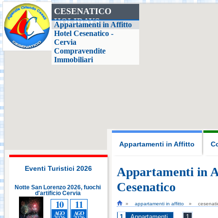
CESENATICO
HOLIDAYS
Casa delle Farfalle,
Appartamenti in Affitto
Milano Marittima
Hotel Cesenatico -
Cervia
Compravendite
Adriatic Golf Club
Immobiliari
Cervia - Milano
Marittima
Mirabilandia Ravenna
Aquafan Riccione
Appartamenti in Affitto
Co
Parco Oltremare -
Riccione
Eventi Turistici 2026
Appartamenti in Af
Cesenatico
Notte San Lorenzo 2026, fuochi
Notte San Lorenzo 2026, fuochi
d'artificio Cervia
Fiabilandia Rimini
d'artificio Cervia
10
11
10
11
appartamenti in affitto
cesenati
AGO
AGO
AGO
AGO
1
2026
2026
2026
2026
Appartamenti
1