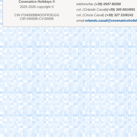
Cesenatico Holidays ®
telefono/fax
(+39) 0547 80268
2025-2026 copyright ©
cel. (Orlando Casali)
(+39) 349 6914991
Aquafan Riccione
CIN IT040008B4OOFR3GGG
cel. (Cinzia Casali)
(+39) 327 3106141
CIR 040008-CV-00008
email
orlando.casali@cesenaticoholi
Parco Oltremare -
Riccione
Fiabilandia Rimini
Italia in Miniatura -
Rimini
Le Navi Acquario -
Cattolica
Porto Canale Cervia