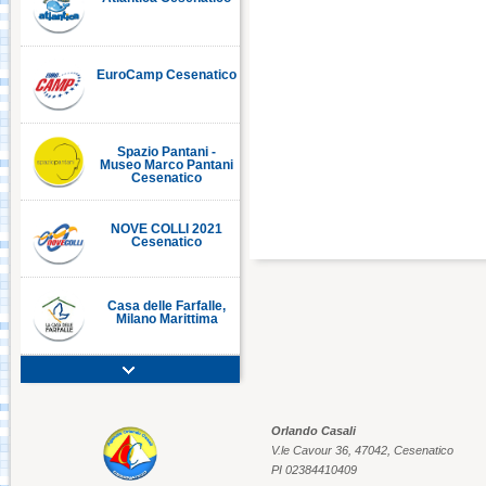
EuroCamp Cesenatico
C
Spazio Pantani -
Museo Marco Pantani
Cesenatico
NOVE COLLI 2021
Cesenatico
Casa delle Farfalle,
Milano Marittima
Adriatic Golf Club
Cervia - Milano
Marittima
Orlando Casali
V.le Cavour 36, 47042, Cesenatico
Mirabilandia Ravenna
PI 02384410409