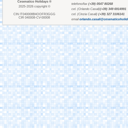
Cesenatico Holidays ®
telefono/fax
(+39) 0547 80268
2025-2026 copyright ©
cel. (Orlando Casali)
(+39) 349 6914991
Aquafan Riccione
CIN IT040008B4OOFR3GGG
cel. (Cinzia Casali)
(+39) 327 3106141
CIR 040008-CV-00008
email
orlando.casali@cesenaticoholi
Parco Oltremare -
Riccione
Fiabilandia Rimini
Italia in Miniatura -
Rimini
Le Navi Acquario -
Cattolica
Porto Canale Cervia