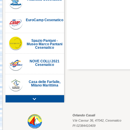
EuroCamp Cesenatico
C
Spazio Pantani -
Museo Marco Pantani
Cesenatico
NOVE COLLI 2021
Cesenatico
Casa delle Farfalle,
Milano Marittima
Adriatic Golf Club
Cervia - Milano
Marittima
Orlando Casali
V.le Cavour 36, 47042, Cesenatico
Mirabilandia Ravenna
PI 02384410409