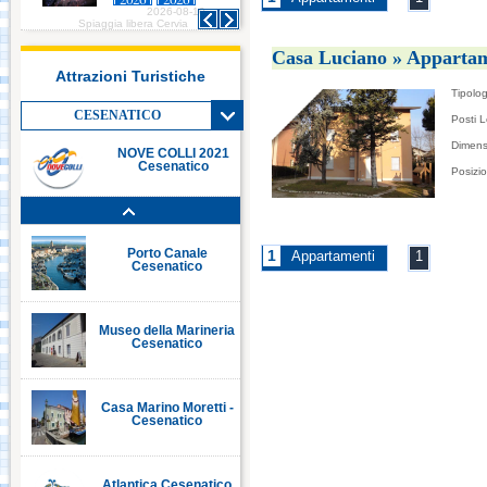
2026-08-10
2026-08-10
Italia in Miniatura -
Spiaggia libera Cervia
Spiaggia libera Cervia
Rimini
Casa Luciano » Appartam
Attrazioni Turistiche
Tipolog
Le Navi Acquario -
Cattolica
CESENATICO
Posti L
Dimens
NOVE COLLI 2021
Cesenatico
Posizi
Porto Canale Cervia
Porto Canale
1
Appartamenti
1
Cesenatico
Museo della Marineria
Cesenatico
Casa Marino Moretti -
Cesenatico
Atlantica Cesenatico