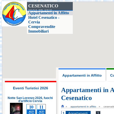
CESENATICO
HOLIDAYS
Casa delle Farfalle,
Appartamenti in Affitto
Milano Marittima
Hotel Cesenatico -
Cervia
Compravendite
Adriatic Golf Club
Immobiliari
Cervia - Milano
Marittima
Mirabilandia Ravenna
Aquafan Riccione
Appartamenti in Affitto
Co
Parco Oltremare -
Riccione
Eventi Turistici 2026
Appartamenti in A
Cesenatico
i
Notte San Lorenzo 2026, fuochi
Notte San Lorenzo 2026, fuochi
d'artificio Cervia
Fiabilandia Rimini
d'artificio Cervia
10
11
10
11
appartamenti in affitto
cesenati
AGO
AGO
AGO
AGO
1
2026
2026
2026
2026
Appartamenti
1