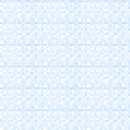
Porto Canale
Cesenatico
Museo della Marineria
Cesenatico
Casa Marino Moretti -
Cesenatico
Atlantica Cesenatico
EuroCamp Cesenatico
Spazio Pantani -
Museo Marco Pantani
Cesenatico