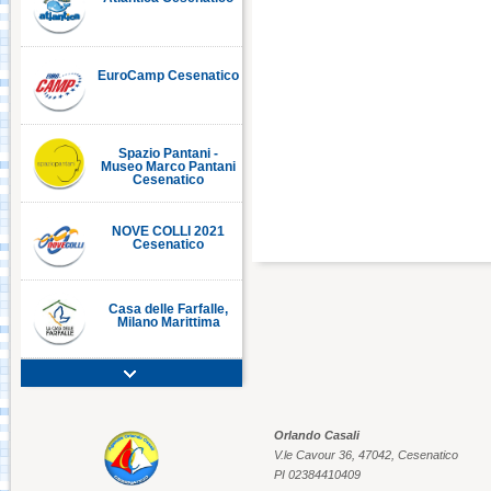
EuroCamp Cesenatico
C
Spazio Pantani -
Museo Marco Pantani
Cesenatico
NOVE COLLI 2021
Cesenatico
Casa delle Farfalle,
Milano Marittima
Adriatic Golf Club
Cervia - Milano
Marittima
Orlando Casali
V.le Cavour 36, 47042, Cesenatico
Mirabilandia Ravenna
PI 02384410409