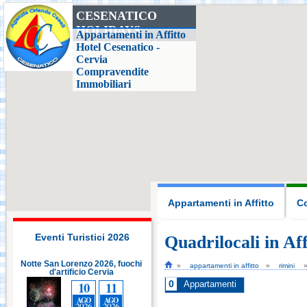
CESENATICO
HOLIDAYS
Casa delle Farfalle,
Appartamenti in Affitto
Milano Marittima
Hotel Cesenatico -
Cervia
Compravendite
Adriatic Golf Club
Immobiliari
Cervia - Milano
Marittima
Mirabilandia Ravenna
Aquafan Riccione
Appartamenti in Affitto
Co
Parco Oltremare -
Riccione
Eventi Turistici 2026
Quadrilocali in Af
i
Notte San Lorenzo 2026, fuochi
Notte San Lorenzo 2026, fuochi
appartamenti in affitto
rimini
d'artificio Cervia
Fiabilandia Rimini
d'artificio Cervia
10
11
0
10
11
Appartamenti
AGO
AGO
AGO
AGO
2026
2026
2026
2026