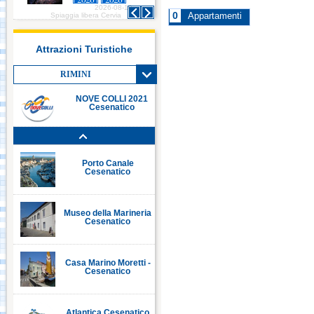
2026-08-10
2026-08-10
Italia in Miniatura -
0
Spiaggia libera Cervia
Spiaggia libera Cervia
Appartamenti
Rimini
Attrazioni Turistiche
Le Navi Acquario -
Cattolica
RIMINI
NOVE COLLI 2021
Cesenatico
Porto Canale Cervia
Porto Canale
Cesenatico
Museo della Marineria
Cesenatico
Casa Marino Moretti -
Cesenatico
Atlantica Cesenatico