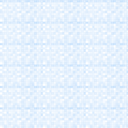
Porto Canale
Cesenatico
Museo della Marineria
Cesenatico
Casa Marino Moretti -
Cesenatico
Atlantica Cesenatico
EuroCamp Cesenatico
Spazio Pantani -
Museo Marco Pantani
Cesenatico