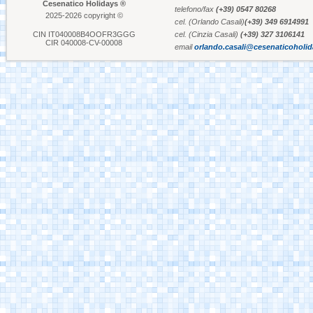
Cesenatico Holidays ®
telefono/fax
(+39) 0547 80268
2025-2026 copyright ©
cel. (Orlando Casali)
(+39) 349 6914991
Aquafan Riccione
CIN IT040008B4OOFR3GGG
cel. (Cinzia Casali)
(+39) 327 3106141
CIR 040008-CV-00008
email
orlando.casali@cesenaticoholi
Parco Oltremare -
Riccione
Fiabilandia Rimini
Italia in Miniatura -
Rimini
Le Navi Acquario -
Cattolica
Porto Canale Cervia