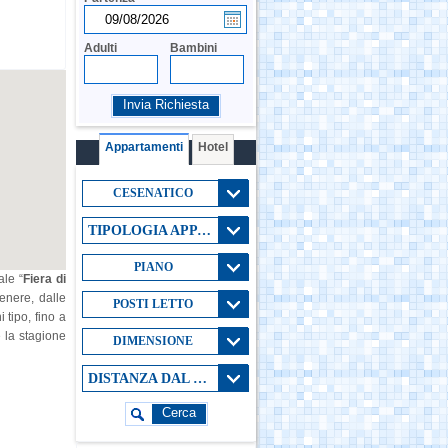
Adulti
Bambini
Invia Richiesta
Appartamenti
Hotel
CESENATICO
TIPOLOGIA APPARTAMENTO
PIANO
ale “
Fiera di
enere, dalle
POSTI LETTO
 tipo, fino a
 la stagione
DIMENSIONE
DISTANZA DAL MARE
Cerca