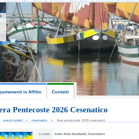
o
artamenti in Affitto
Contatti
era Pentecoste 2026 Cesenatico
n Lorenzo 2026, fuochi
eventi turistici
cesenatico
fiera pentecoste 2026 cesenatico
artificio Cervia
10
11
Località
Viale Anita Garibaldi, Cesenatico
AGO
AGO
2026
2026