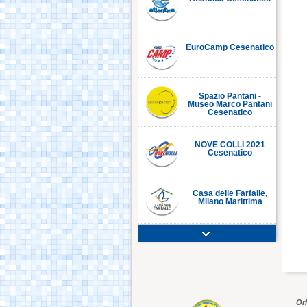
EuroCamp Cesenatico
Spazio Pantani -
Museo Marco Pantani
Cesenatico
NOVE COLLI 2021
Cesenatico
Casa delle Farfalle,
Milano Marittima
Adriatic Golf Club
Cervia - Milano
Marittima
Mirabilandia Ravenna
Or