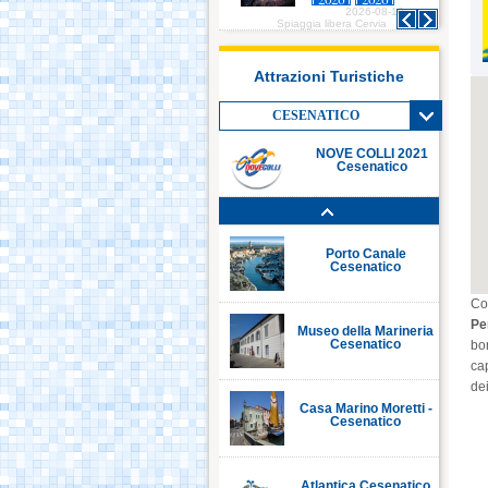
2026-08-10
2026-08-10
Italia in Miniatura -
Spiaggia libera Cervia
Spiaggia libera Cervia
Sp
Rimini
Attrazioni Turistiche
Le Navi Acquario -
Cattolica
CESENATICO
NOVE COLLI 2021
Cesenatico
Porto Canale Cervia
Porto Canale
Cesenatico
Co
Pe
Museo della Marineria
Cesenatico
bon
ca
dei
Casa Marino Moretti -
Cesenatico
Atlantica Cesenatico