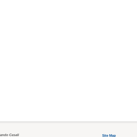
CESENATICO
CESENATICO
Villa Irene
Villa dei
lando Casali
Site Map