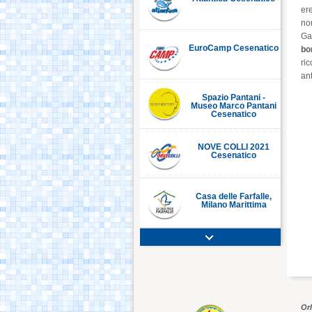
ere
non
Ga
EuroCamp Cesenatico
bo
ri
an
Spazio Pantani -
Museo Marco Pantani
Cesenatico
NOVE COLLI 2021
Cesenatico
Casa delle Farfalle,
Milano Marittima
Adriatic Golf Club
Cervia - Milano
Marittima
Mirabilandia Ravenna
Or