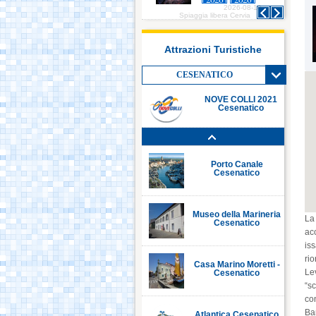
2026-08-10
2026-08-10
Italia in Miniatura -
Spiaggia libera Cervia
Spiaggia libera Cervia
Rimini
Attrazioni Turistiche
Le Navi Acquario -
Cattolica
CESENATICO
NOVE COLLI 2021
Cesenatico
Porto Canale Cervia
Porto Canale
Cesenatico
Museo della Marineria
La
Cesenatico
ac
is
ri
Casa Marino Moretti -
Le
Cesenatico
“sc
co
Ba
Atlantica Cesenatico