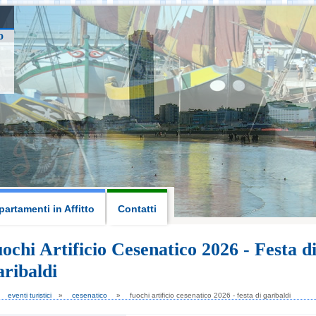
o
artamenti in Affitto
Contatti
ochi Artificio Cesenatico 2026 - Festa d
ribaldi
 San Lorenzo 2026, fuochi
d'artificio Cervia
10
11
eventi turistici
cesenatico
fuochi artificio cesenatico 2026 - festa di garibaldi
AGO
AGO
2026
2026