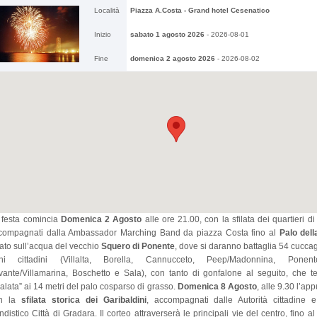
2026-08-10
Località
Piazza A.Costa - Grand hotel Cesenatico
Spiaggia libera Cervia
Inizio
sabato 1 agosto 2026
-
2026-08-01
Fine
domenica 2 agosto 2026
-
2026-08-02
 festa comincia
Domenica 2 Agosto
alle ore 21.00, con la sfilata dei quartieri d
compagnati dalla Ambassador Marching Band da piazza Costa fino al
Palo del
sato sull’acqua del vecchio
Squero di Ponente
, dove si daranno battaglia 54 cuccag
oni cittadini (Villalta, Borella, Cannucceto, Peep/Madonnina, Ponent
vante/Villamarina, Boschetto e Sala), con tanto di gonfalone al seguito, che t
alata” ai 14 metri del palo cosparso di grasso.
Domenica 8 Agosto
, alle 9.30 l’a
n la
sfilata storica dei Garibaldini
, accompagnati dalle Autorità cittadine 
ndistico Città di Gradara. Il corteo attraverserà le principali vie del centro, fino