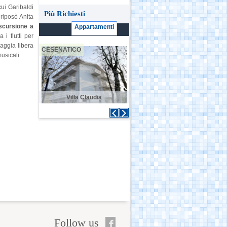
cui Garibaldi
Più Richiesti
 riposò Anita
scursione a
Appartamenti
 i flutti per
iaggia libera
CESENATICO
CESENATICO
C
usicali.
 Sogni
Villa Claudia
Casa Menotti
Follow us