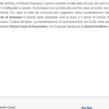
tto all’Eroe, in Piazza Pisacane, il primo costruito in tutta Italia ed uno dei rari in 
 è raffigurato a cavallo. Si prosegue con la visita alla vecchia casa sul porto, ove
ribaldi. Poi, sarà la volta del momento più suggestivo della manifestazione: l’
e
rdo di motonavi
e barche dalle variopinte vele al terzo e il lancio di corone tra
cordare i Caduti del Mare. La manifestazione si concluderà alle ore 22.00, nella sp
CESENATICO
CESENATICO
tistante
Piazza Costa di Cesenatico
, con il grande spettacolo di
fuochi d’artificio
m
Villa Irene
Villa dei
lando Casali
Site Map