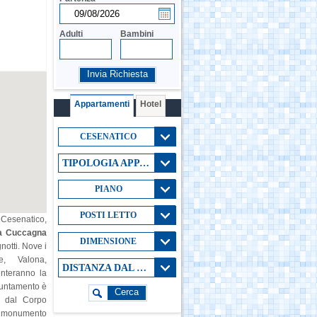
Adulti
Bambini
Invia Richiesta
Appartamenti
Hotel
CESENATICO
TIPOLOGIA APPARTAMENTO
PIANO
POSTI LETTO
i Cesenatico,
la Cuccagna
DIMENSIONE
notti. Nove i
e, Valona,
DISTANZA DAL MARE
enteranno la
ppuntamento è
Cerca
e dal Corpo
 al monumento